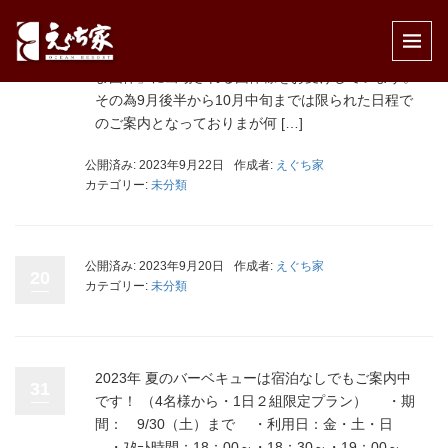
いつもOCEAN RESORTえぐち家をご愛顧下さり
22
誠に有難うございます。 現在えぐち家では「かごし
ま国体」に出場される団体様をお受けしています。
その為9月後半から10月中旬までは限られた日程で
のご案内となっておりまが何 […]
公開済み: 2023年9月22日
作成者:
えぐち家
カテゴリー:
未分類
公開済み: 2023年9月20日
作成者:
えぐち家
20
カテゴリー:
未分類
2023年 夏のバーベキューは宿泊なしでもご案内中
31
です！ （4名様から・1日２組限定プラン） ・期
間： 9/30（土）まで ・利用日：金・土・日
・ｽﾀｰﾄ時間：18：00～・18：30～・19：00～