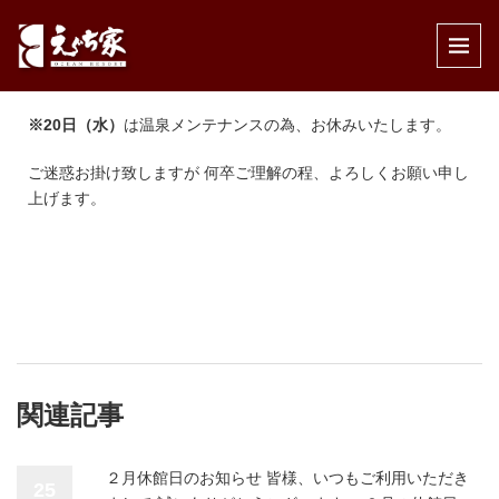
公開済み: 2020年4月1日
作成者:
えぐち家
カテゴリー:
インフォメーション
,
休館日のお知らせ
,
温泉
※20日（水）
は温泉メンテナンスの為、お休みいたします。
ご迷惑お掛け致しますが 何卒ご理解の程、よろしくお願い申し
上げます。
関連記事
２月休館日のお知らせ 皆様、いつもご利用いただき
25