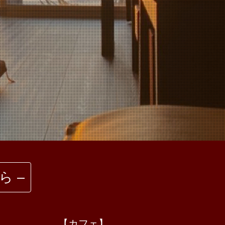
 –
【カフェ】