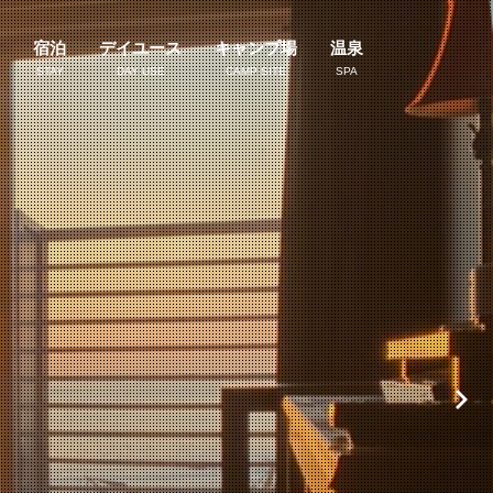
宿泊
デイユース
キャンプ場
温泉
STAY
DAY USE
CAMP SITE
SPA