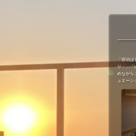
「宿泊は
り」、「
めながら
ュエーシ