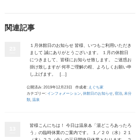
関連記事
１月休館日のお知らせ 皆様、いつもご利用いただき
23
まして 誠にありがとうございます。 １月の休館日
につきまして、皆様にお知らせ致します。 ご迷惑お
掛け致しますが 何卒ご理解の程、よろしくお願い申
し上げます。 […]
公開済み: 2019年12月23日
作成者:
えぐち家
カテゴリー:
インフォメーション
,
休館日のお知らせ
,
宿泊
,
未分
類
,
温泉
皆様こんにちは！ 今日は温泉♨「湯どころあったろ
13
う」の臨時休業のご案内です。 １／２０（水）２１
（木）２２（金）の三日間終日休業となります。 ２