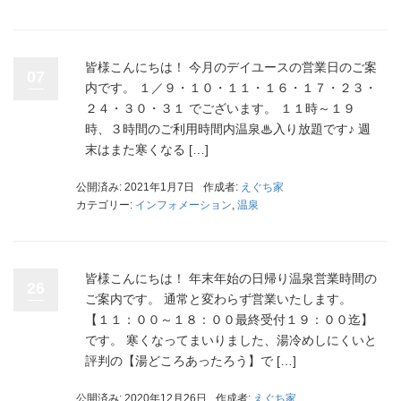
皆様こんにちは！ 今月のデイユースの営業日のご案
07
内です。 １／９・１０・１１・１６・１７・２３・
２４・３０・３１ でございます。 １１時～１９
時、３時間のご利用時間内温泉♨入り放題です♪ 週
末はまた寒くなる […]
公開済み: 2021年1月7日
作成者:
えぐち家
カテゴリー:
インフォメーション
,
温泉
皆様こんにちは！ 年末年始の日帰り温泉営業時間の
26
ご案内です。 通常と変わらず営業いたします。
【１１：００～１８：００最終受付１９：００迄】
です。 寒くなってまいりました、湯冷めしにくいと
評判の【湯どころあったろう】で […]
公開済み: 2020年12月26日
作成者:
えぐち家