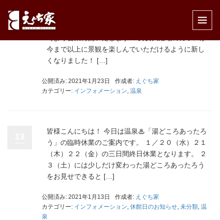
皆様こんにちは！ 当館日帰り温泉【湯どころあった
23
ろう】が少しだけ笑リニューアルしました♨本日11
時より営業再開いたします！ 男女大浴場のガラスが
今まで以上に景観を楽しんでいただけるように新し
くなりました！ […]
公開済み: 2021年1月23日
作成者:
えぐち家
カテゴリー:
インフォメーション
,
温泉
皆様こんにちは！ 今日は温泉♨「湯どころあったろ
13
う」の臨時休業のご案内です。 １／２０（水）２１
（木）２２（金）の三日間終日休業となります。 ２
３（土）には少しだけ変わった湯どころあったろう
をお見せできると […]
公開済み: 2021年1月13日
作成者:
えぐち家
カテゴリー:
インフォメーション
,
休館日のお知らせ
,
未分類
,
温
泉