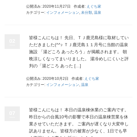
公開済み: 2020年11月27日
作成者:
えぐち家
カテゴリー:
インフォメーション
,
未分類
,
温泉
皆様こんにちは！ 先日、ＴＪ鹿児島様に取材してい
02
ただきました(^^♪ ＴＪ鹿児島１１月号に当館の温泉
施設 「湯どころ あったろう」が掲載されます。 朝
晩涼しくなってまいりました。 湯冷めしにくいと評
判の「湯どころ あった […]
公開済み: 2020年10月2日
作成者:
えぐち家
カテゴリー:
インフォメーション
,
温泉
皆様こんにちは！ 本日の温泉棟休業のご案内です。
07
昨日からの台風10号の影響で本日の温泉棟営業を休
業させていただきます。 ご案内が遅くなり大変申し
訳ありません。 皆様方の被害が少なく、1日でも早