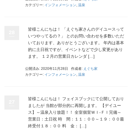
カテゴリー:
インフォメーション
,
温泉
皆様こんにちは！ 「えぐち家さんのデイユースって
28
いつやってるの？」 とのお問い合わせを多数いただ
いております、ありがとうございます。 年内は基本
的に土日祝ですが、イベントなどで少し変更があり
ます。 １２月の営業日カレンダ […]
公開済み: 2020年11月28日
作成者:
えぐち家
カテゴリー:
インフォメーション
,
温泉
皆様こんにちは！ フェイスブックにて公開しており
27
ましたが 当館が部分的に再開します。 【デイユー
ス】～温泉入り放題！！ 全室個室ＷＩ‐ＦＩ完備～
営業日：土日祝 時 間：１１：００～１９：００最
終受付１８：００ 料 金： […]