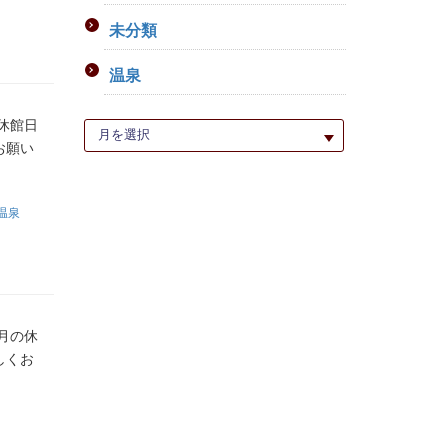
未分類
温泉
休館日
お願い
温泉
月の休
しくお