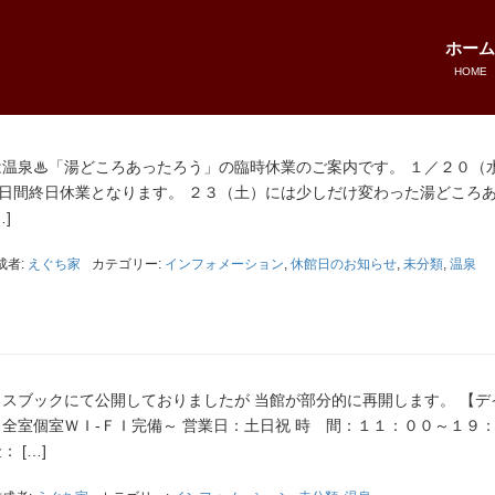
ホーム
HOME
は温泉♨「湯どころあったろう」の臨時休業のご案内です。 １／２０（
日間終日休業となります。 ２３（土）には少しだけ変わった湯どころ
]
成者:
えぐち家
カテゴリー:
インフォメーション
,
休館日のお知らせ
,
未分類
,
温泉
イスブックにて公開しておりましたが 当館が部分的に再開します。 【デ
 全室個室ＷＩ‐ＦＩ完備～ 営業日：土日祝 時 間：１１：００～１９
 […]