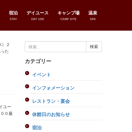
宿泊
デイユース
キャンプ場
温泉
STAY
DAY USE
CAMP SITE
SPA
検
水）２
索:
あった
カテゴリー
イベント
インフォメーション
レストラン・宴会
イユー
：００最
休館日のお知らせ
宿泊