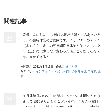
関連記事
皆様こんにちは！ 今日は温泉♨「湯どころあったろ
13
う」の臨時休業のご案内です。 １／２０（水）２１
（木）２２（金）の三日間終日休業となります。 ２
３（土）には少しだけ変わった湯どころあったろう
をお見せできると […]
公開済み: 2021年1月13日
作成者:
えぐち家
カテゴリー:
インフォメーション
,
休館日のお知らせ
,
未分類
,
温
泉
１月休館日のお知らせ 皆様、いつもご利用いただき
23
まして 誠にありがとうございます。 １月の休館日
につきまして、皆様にお知らせ致します。 ご迷惑お